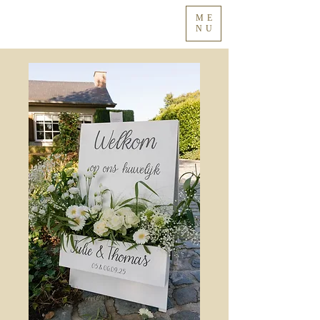
ME
NU