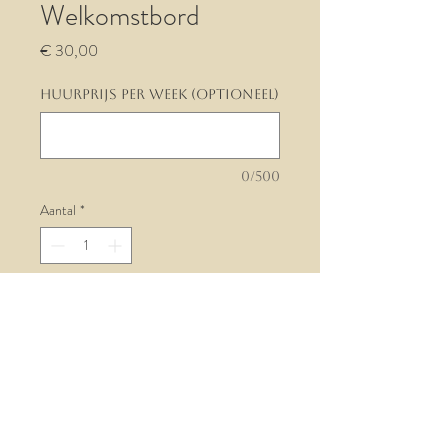
Welkomstbord
Prijs
€ 30,00
Huurprijs per week (optioneel)
0/500
Aantal
*
In winkelwagen
Nu huren
De prijs is voor de verhuring vanaf de
afgesproken woensdag tot 7 dagen er na.